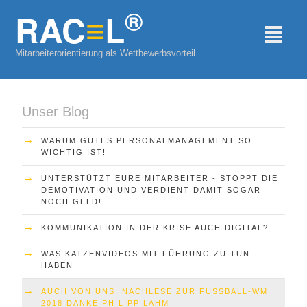
®
RAC
≡
L
²
Mitarbeiterorientierung als Wettbewerbsvorteil
Unser Blog
→
WARUM GUTES PERSONALMANAGEMENT SO
WICHTIG IST!
→
UNTERSTÜTZT EURE MITARBEITER - STOPPT DIE
DEMOTIVATION UND VERDIENT DAMIT SOGAR
NOCH GELD!
→
KOMMUNIKATION IN DER KRISE AUCH DIGITAL?
→
WAS KATZENVIDEOS MIT FÜHRUNG ZU TUN
HABEN
→
AUCH VON UNS: NACHLESE ZUR FUSSBALL-WM 2
018 DANKE PHILIPP LAHM